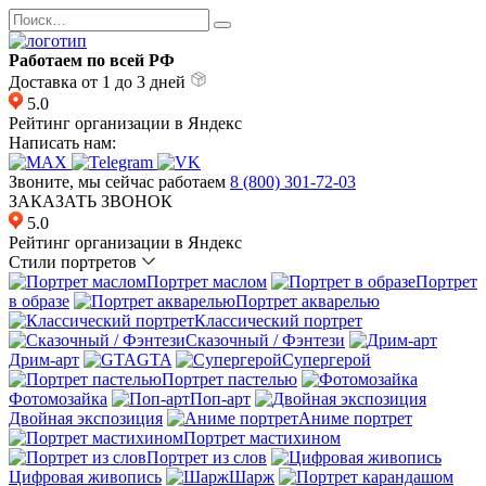
Перейти
Search
к
for:
содержанию
Работаем по всей РФ
Доставка от 1 до 3 дней
5.0
Рейтинг организации в Яндекс
Написать нам:
Звоните, мы сейчас работаем
8 (800) 301-72-03
ЗАКАЗАТЬ ЗВОНОК
5.0
Рейтинг организации в Яндекс
Стили портретов
Портрет маслом
Портрет
в образе
Портрет акварелью
Классический портрет
Сказочный / Фэнтези
Дрим-арт
GTA
Супергерой
Портрет пастелью
Фотомозайка
Поп-арт
Двойная экспозиция
Аниме портрет
Портрет мастихином
Портрет из слов
Цифровая живопись
Шарж