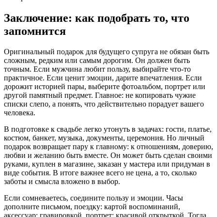
Заключение: как подобрать то, что
запомнится
Оригинальный подарок для будущего супруга не обязан быть
сложным, редким или самым дорогим. Он должен быть
точным. Если мужчина любит пользу, выбирайте что-то
практичное. Если ценит эмоции, дарите впечатления. Если
дорожит историей пары, выберите фотоальбом, портрет или
другой памятный предмет. Главное: не копировать чужие
списки слепо, а понять, что действительно порадует вашего
человека.
В подготовке к свадьбе легко утонуть в задачах: гости, платье,
костюм, банкет, музыка, документы, церемония. Но личный
подарок возвращает пару к главному: к отношениям, доверию,
любви и желанию быть вместе. Он может быть сделан своими
руками, куплен в магазине, заказан у мастера или придуман в
виде события. В итоге важнее всего не цена, а то, сколько
заботы и смысла вложено в выбор.
Если сомневаетесь, соедините пользу и эмоции. Часы
дополните письмом, поездку: картой воспоминаний,
аксессуар: гравировкой, портрет: красивой открыткой. Тогда