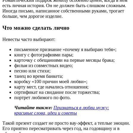
Романтический подарок жениху особенно ценен, когда в нем
есть личная история. Он не должен быть слишком сложным.
Иногда письмо, написанное собственными руками, трогает
больше, чем дорогое изделие.
Что можно сделать лично
Невесты часто выбирают:
письменное признание «почему я выбираю тебя»;
книгу с фотографиями пары;
карточку с обещаниями на первые месяцы брака;
фильм из совместных видео;
песню или стихи;
танец во время банкета;
коробку «100 причин моей любви»;
карту мест, где начались отношения;
сертификат на свидание после торжества;
портрет любимого по фото.
Читайте также:
Признаться в любви мужу:
красивые слова, идеи и советы
Такой презент создает не просто вау-эффект, а теплые эмоции.
Его приятно пересматривать через год, на годовщину и в