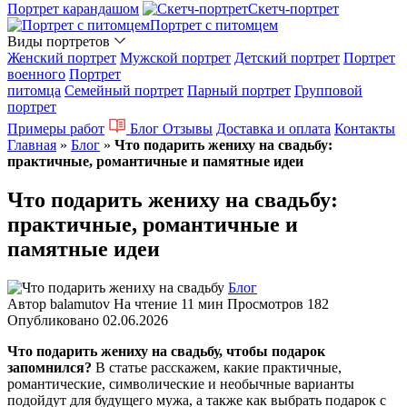
Портрет карандашом
Скетч-портрет
Портрет с питомцем
Виды портретов
Женский портрет
Мужской портрет
Детский портрет
Портрет
военного
Портрет
питомца
Семейный портрет
Парный портрет
Групповой
портрет
Примеры работ
Блог
Отзывы
Доставка и оплата
Контакты
Главная
»
Блог
»
Что подарить жениху на свадьбу:
практичные, романтичные и памятные идеи
Что подарить жениху на свадьбу:
практичные, романтичные и
памятные идеи
Блог
Автор
balamutov
На чтение
11 мин
Просмотров
182
Опубликовано
02.06.2026
Что подарить жениху на свадьбу, чтобы подарок
запомнился?
В статье расскажем, какие практичные,
романтические, символические и необычные варианты
подойдут для будущего мужа, а также как выбрать подарок с