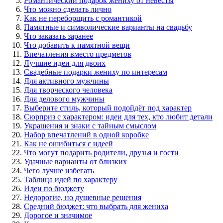
Романтический подарок жениху от невесты
Что можно сделать лично
Как не переборщить с романтикой
Памятные и символические варианты на свадьбу
Что заказать заранее
Что добавить к памятной вещи
Впечатления вместо предметов
Лучшие идеи для двоих
Свадебные подарки жениху по интересам
Для активного мужчины
Для творческого человека
Для делового мужчины
Выберите стиль, который подойдёт под характер
Сюрприз с характером: идеи для тех, кто любит детали
Украшения и знаки с тайным смыслом
Набор впечатлений в одной коробке
Как не ошибиться с идеей
Что могут подарить родители, друзья и гости
Удачные варианты от близких
Чего лучше избегать
Таблица идей по характеру
Идеи по бюджету
Недорогие, но душевные решения
Средний бюджет: что выбрать для жениха
Дорогое и значимое