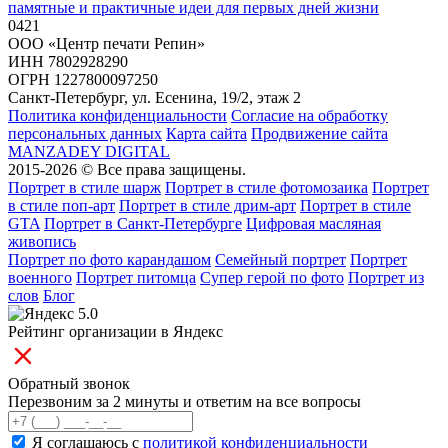
памятные и практичные идеи для первых дней жизни
0
421
ООО «Центр печати Репин»
ИНН 7802928290
ОГРН 1227800097250
Санкт-Петербург, ул. Есенина, 19/2, этаж 2
Политика конфиденциальности
Согласие на обработку
персональных данных
Карта сайта
Продвижение сайта
MANZADEY DIGITAL
2015-2026 © Все права защищены.
Портрет в стиле шарж
Портрет в стиле фотомозаика
Портрет
в стиле поп-арт
Портрет в стиле дрим-арт
Портрет в стиле
GTA
Портрет в Санкт-Петербурге
Цифровая масляная
живопись
Портрет по фото карандашом
Семейный портрет
Портрет
военного
Портрет питомца
Супер герой по фото
Портрет из
слов
Блог
5.0
Рейтинг организации в Яндекс
Обратный звонок
Перезвоним за 2 минуты и ответим на все вопросы
Я соглашаюсь с
политикой конфиденциальности