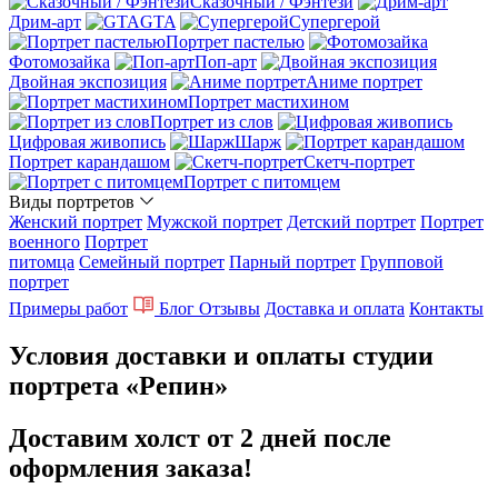
Сказочный / Фэнтези
Дрим-арт
GTA
Супергерой
Портрет пастелью
Фотомозайка
Поп-арт
Двойная экспозиция
Аниме портрет
Портрет мастихином
Портрет из слов
Цифровая живопись
Шарж
Портрет карандашом
Скетч-портрет
Портрет с питомцем
Виды портретов
Женский портрет
Мужской портрет
Детский портрет
Портрет
военного
Портрет
питомца
Семейный портрет
Парный портрет
Групповой
портрет
Примеры работ
Блог
Отзывы
Доставка и оплата
Контакты
Условия доставки и оплаты студии
портрета «Репин»
Доставим холст от 2 дней после
оформления заказа!