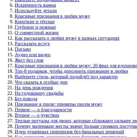
Искренность важна
Используйте детали
Красивые признания в любви мужу
Короткие и тёплые
Глубокие и нежные
О совместной жизни
Как рассказать о любви мужу в разных ситуациях
Рассказать вслух
Письмо
Аудио или видео
Жест без слов
Красивые признания в любви мужу: 20 фраз для вдохнов
Топ-8 подарков, чтобы дополнить признание в любви
Выберите стиль, который подойдёт под характер
Что сказать в особые дни
На день рождения
На годовщину свадьбы
Без повода
Признание в прозе: примеры писем мужу
Первое — о благодарности
Второе — о чувствах
Теплые ритуалы для двоих, которые сближают сильнее л
Почему маленькие жесты значат больше громких поступк
Идеи душевных сюрпризов без банальных решений