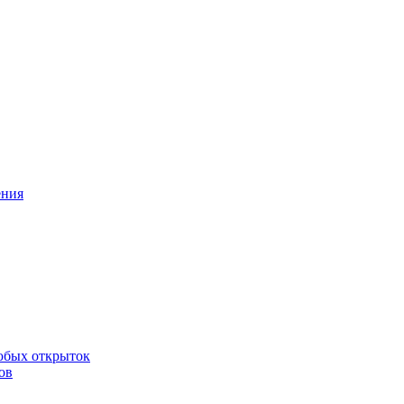
ения
юбых открыток
ов