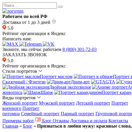
Перейти
Search
к
for:
содержанию
Работаем по всей РФ
Доставка от 1 до 3 дней
5.0
Рейтинг организации в Яндекс
Написать нам:
Звоните, мы сейчас работаем
8 (800) 301-72-03
ЗАКАЗАТЬ ЗВОНОК
5.0
Рейтинг организации в Яндекс
Стили портретов
Портрет маслом
Портрет 
Сказочный / Фэнтези
Дрим-арт
GTA
Двойная экспозиция
А
живопись
Шарж
Портрет кара
Виды портретов
Женский портрет
Мужской портрет
Детский портрет
Портрет
военного
Портрет
питомца
Семейный портрет
Парный портрет
Групповой портр
Примеры работ
Блог
Отзывы
Доставка и оплата
Контакты
Главная
»
Блог
»
Признаться в любви мужу: красивые слова,