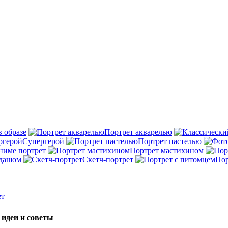
в образе
Портрет акварелью
Супергерой
Портрет пастелью
ниме портрет
Портрет мастихином
ндашом
Скетч-портрет
Пор
ет
 идеи и советы