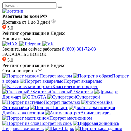
Перейти
Search
к
for:
содержанию
Работаем по всей РФ
Доставка от 1 до 3 дней
5.0
Рейтинг организации в Яндекс
Написать нам:
Звоните, мы сейчас работаем
8 (800) 301-72-03
ЗАКАЗАТЬ ЗВОНОК
5.0
Рейтинг организации в Яндекс
Стили портретов
Портрет маслом
Портрет
в образе
Портрет акварелью
Классический портрет
Сказочный / Фэнтези
Дрим-арт
GTA
Супергерой
Портрет пастелью
Фотомозайка
Поп-арт
Двойная экспозиция
Аниме портрет
Портрет мастихином
Портрет из слов
Цифровая живопись
Шарж