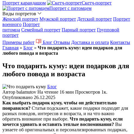
Портрет карандашом
Скетч-портрет
Портрет с питомцем
Виды портретов
Женский портрет
Мужской портрет
Детский портрет
Портрет
военного
Портрет
питомца
Семейный портрет
Парный портрет
Групповой
портрет
Примеры работ
Блог
Отзывы
Доставка и оплата
Контакты
Главная
»
Блог
»
Что подарить куму: идеи подарков для
любого повода и возраста
Что подарить куму: идеи подарков для
любого повода и возраста
Блог
Автор
balamutov
На чтение
16 мин
Просмотров
1к.
Опубликовано
26.12.2025
Как выбрать подарок куму, чтобы он действительно
понравился?
Статья подскажет, какие подарки подходят для
разных поводов, интересов и возраста, и на что важно
обратить внимание при выборе.
Что подарить куму, если
хочется удивить и оставить теплые воспоминания?
Вы
узнаете об оригинальных и персонализированных подарках,