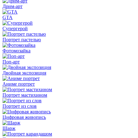
Дрим-арт
GTA
Супергерой
Портрет пастелью
Фотомозайка
Поп-арт
Двойная экспозиция
Аниме портрет
Портрет мастихином
Портрет из слов
Цифровая живопись
Шарж