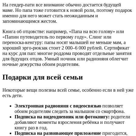
На гендер-пати все внимание обычно достается будущей
маме. Но папа тоже готовится к новой роли, поэтому подарок
именно для него может стать неожиданным и
запоминающимся жестом.
Книга об отцовстве: например, «Папа на всю голову» или
«Папин путеводитель по первому году». Слинг или
переноска-кенгуру: папы носят малышей не меньше мам, а
хороший эрго-рюкзак стоит 2 000–6 000 рублей. Сертификат
на курс для пап: многие роддома проводят отдельные занятия
для будущих отцов. Умный ночник или радионяня облегчит
ночные дежурства обоим родителям.
Подарки для всей семьи
Некоторые вещи полезны всей семье, особенно если в ней уже
есть дети.
Электронная радионяня с видеосвязью
позволяет
обоим родителям следить за малышом со смартфона.
Подписка на видеодневник или фотокнигу:
родители
добавляют моменты взросления ребёнка и получают
книгу раз в год.
Подписка на развивающее приложение
пригодится,