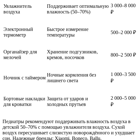
3 000–8 000
Увлажнитель
Поддерживает оптимальную
воздуха
влажность (50–70%)
₽
Электронный
Быстрое измерение
500–2 000 ₽
термометр
температуры
Органайзер для
Хранение подгузников,
800–2 500 ₽
мелочей
кремов, носочков
1 000–3 500
Ночные кормления без
Ночник с таймером
лишнего света
₽
2 000–5 000
Бортовые накладки
Защита от ударов и
для кроватки
холодных прутьев
₽
Педиатры рекомендуют поддерживать влажность воздуха в
детской 50–70% с помощью увлажнителя воздуха. Сухой
воздух пересушивает слизистую новорождённого и ухудшает
сон. Надежные бренды: Xiaomi, Boneco, Ballu.