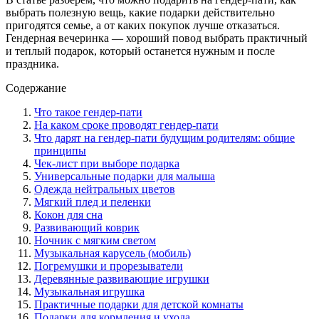
выбрать полезную вещь, какие подарки действительно
пригодятся семье, а от каких покупок лучше отказаться.
Гендерная вечеринка — хороший повод выбрать практичный
и теплый подарок, который останется нужным и после
праздника.
Содержание
Что такое гендер-пати
На каком сроке проводят гендер-пати
Что дарят на гендер-пати будущим родителям: общие
принципы
Чек-лист при выборе подарка
Универсальные подарки для малыша
Одежда нейтральных цветов
Мягкий плед и пеленки
Кокон для сна
Развивающий коврик
Ночник с мягким светом
Музыкальная карусель (мобиль)
Погремушки и прорезыватели
Деревянные развивающие игрушки
Музыкальная игрушка
Практичные подарки для детской комнаты
Подарки для кормления и ухода