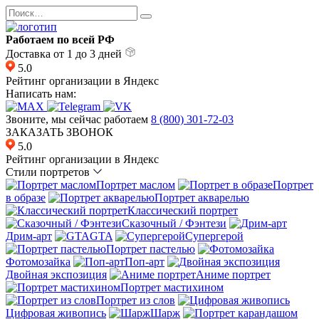
Перейти
Search
к
for:
содержанию
Работаем по всей РФ
Доставка от 1 до 3 дней
5.0
Рейтинг организации в Яндекс
Написать нам:
Звоните, мы сейчас работаем
8 (800) 301-72-03
ЗАКАЗАТЬ ЗВОНОК
5.0
Рейтинг организации в Яндекс
Стили портретов
Портрет маслом
Портрет
в образе
Портрет акварелью
Классический портрет
Сказочный / Фэнтези
Дрим-арт
GTA
Супергерой
Портрет пастелью
Фотомозайка
Поп-арт
Двойная экспозиция
Аниме портрет
Портрет мастихином
Портрет из слов
Цифровая живопись
Шарж