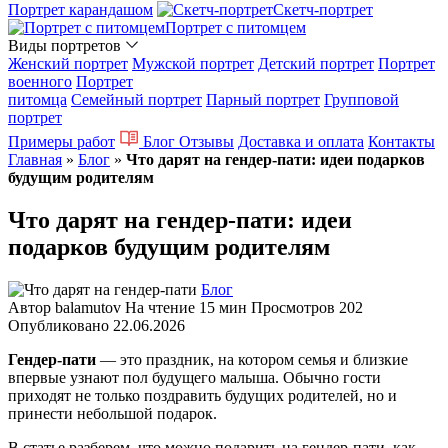
Портрет карандашом
Скетч-портрет
Портрет с питомцем
Виды портретов
Женский портрет
Мужской портрет
Детский портрет
Портрет
военного
Портрет
питомца
Семейный портрет
Парный портрет
Групповой
портрет
Примеры работ
Блог
Отзывы
Доставка и оплата
Контакты
Главная
»
Блог
»
Что дарят на гендер-пати: идеи подарков
будущим родителям
Что дарят на гендер-пати: идеи
подарков будущим родителям
Блог
Автор
balamutov
На чтение
15 мин
Просмотров
202
Опубликовано
22.06.2026
Гендер-пати
— это праздник, на котором семья и близкие
впервые узнают пол будущего малыша. Обычно гости
приходят не только поздравить будущих родителей, но и
принести небольшой подарок.
В статье разберем, что можно подарить на гендер-пати, как