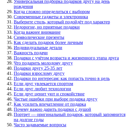
Универсальная подборка подарков другу на день
рождения
Когда сложно определиться с выбором
Современные гаджеты и электроника
Выберите стиль, который подойдёт под характер
Недорогие, но приятные подарки
Когда важнее внимание
Символические презенты
Как сделать подарок более личным
Индивидуальные детали
Важность подачи
Подарки с учётом возраста и жизненного этапа друга
Что подарить молодому другу
Подарки другу 25-35 лет
Подарки взрослому другу
Подарки по интересам: как попасть точно в цель
Если друг увлекается спортом
Если друг любит технологии
Если друг ценит уют и спокойствие
Частые ошибки при выборе подарка другу
Как усилить впечатление от подарка
Почему важно дарить подарки с душой
Портрет — оригинальный подарок, который запомнится
на долгие годы
Часто задаваемые вопросы