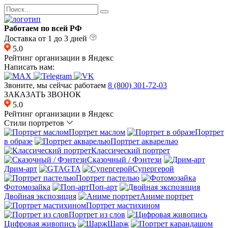
Перейти
Search
к
for:
содержанию
Работаем по всей РФ
Доставка от 1 до 3 дней
5.0
Рейтинг организации в Яндекс
Написать нам:
Звоните, мы сейчас работаем
8 (800) 301-72-03
ЗАКАЗАТЬ ЗВОНОК
5.0
Рейтинг организации в Яндекс
Стили портретов
Портрет маслом
Портрет
в образе
Портрет акварелью
Классический портрет
Сказочный / Фэнтези
Дрим-арт
GTA
Супергерой
Портрет пастелью
Фотомозайка
Поп-арт
Двойная экспозиция
Аниме портрет
Портрет мастихином
Портрет из слов
Цифровая живопись
Шарж