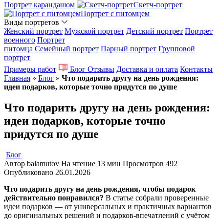
Портрет карандашом
Скетч-портрет
Портрет с питомцем
Виды портретов
Женский портрет
Мужской портрет
Детский портрет
Портрет
военного
Портрет
питомца
Семейный портрет
Парный портрет
Групповой
портрет
Примеры работ
Блог
Отзывы
Доставка и оплата
Контакты
Главная
»
Блог
»
Что подарить другу на день рождения:
идеи подарков, которые точно придутся по душе
Что подарить другу на день рождения:
идеи подарков, которые точно
придутся по душе
Блог
Автор
balamutov
На чтение
13 мин
Просмотров
492
Опубликовано
26.01.2026
Что подарить другу на день рождения, чтобы подарок
действительно понравился?
В статье собрали проверенные
идеи подарков — от универсальных и практичных вариантов
до оригинальных решений и подарков-впечатлений с учётом